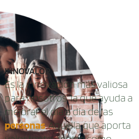
INNOVALOR
Es la innovación más valiosa
para nosotros: la que ayuda a
mejorar el día a día de las
personas
. Aquella que aporta
valor tanto dentro como