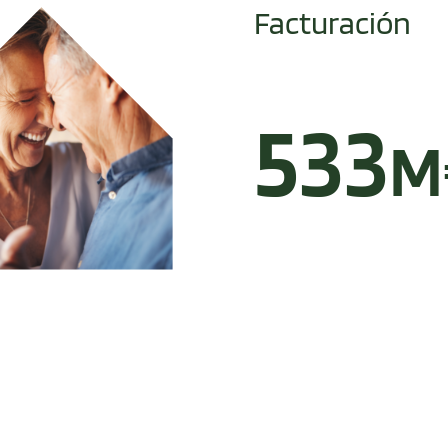
Facturación
533
M